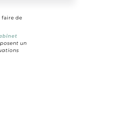
 faire de
abinet
oposent un
tuations