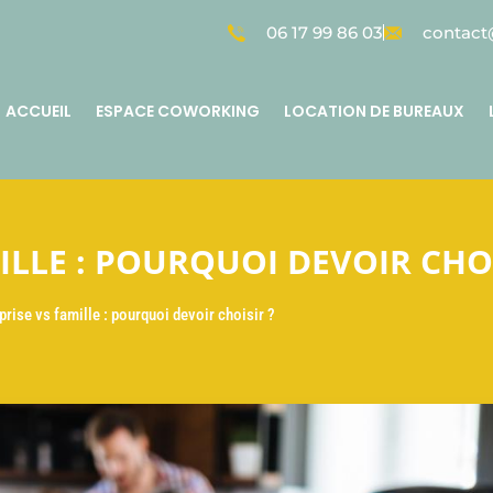
06 17 99 86 03
contact@
ACCUEIL
ESPACE COWORKING
LOCATION DE BUREAUX
ILLE : POURQUOI DEVOIR CHOI
prise vs famille : pourquoi devoir choisir ?