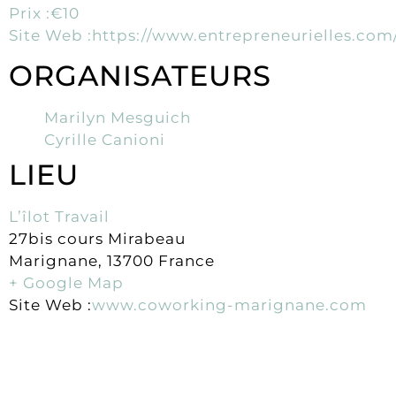
Prix :€10
Site Web :
https://www.entrepreneurielles.com
ORGANISATEURS
Marilyn Mesguich
Cyrille Canioni
LIEU
L’îlot Travail
27bis cours Mirabeau
Marignane, 13700 France
+ Google Map
Site Web :
www.coworking-marignane.com