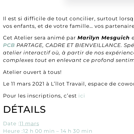
Il est si difficile de tout concilier, surtout lo
vos enfants, et de votre famille… vos partenair
Cet Atelier sera animé par
Marilyn Mesguich
PCB
PARTAGE, CADRE ET BIENVEILLANCE. Spécia
atelier interactif où, à partir de nos expérien
complexes tout en enlevant ce profond sentime
Atelier ouvert à tous!
Le 11 mars 2021 à L’îlot Travail, espace de co
Pour les inscriptions, c’est
ici
DÉTAILS
Date :
11 mars
Heure :
12 h 00 min – 14 h 30 min