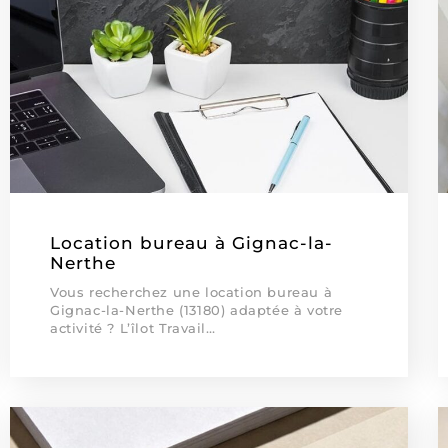
Location bureau à Gignac-la-
Nerthe
Vous recherchez une location bureau à
Gignac-la-Nerthe (13180) adaptée à votre
activité ? L’îlot Travail…