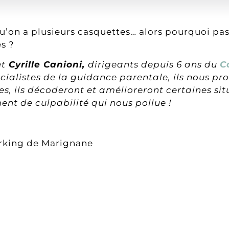
rsqu’on a plusieurs casquettes… alors pourquoi pas
es ?
et
Cyrille Canioni,
dirigeants depuis 6 ans du
C
listes de la guidance parentale, ils nous pr
ces, ils décoderont et amélioreront certaines si
nt de culpabilité qui nous pollue !
working de Marignane