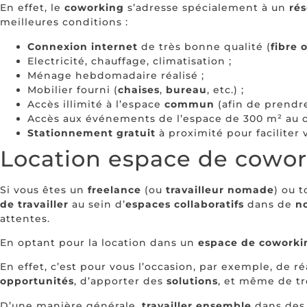
En effet, le
coworking
s’adresse spécialement à un
rés
meilleures conditions :
Connexion internet
de très bonne qualité (
fibre 
Electricité, chauffage, climatisation ;
Ménage hebdomadaire réalisé ;
Mobilier fourni (
chaises
,
bureau
, etc.) ;
Accès illimité à l’espace
commun
(afin de prend
Accès aux événements de l’espace de 300 m² au ce
Stationnement gratuit
à proximité pour faciliter 
Location espace de cowo
Si vous êtes un
freelance
(ou
travailleur nomade
) ou 
de travailler
au sein d’
espaces collaboratifs
dans de
no
attentes.
En optant pour la location dans un
espace de coworki
En effet, c’est pour vous l’occasion, par exemple, de r
opportunités
, d’apporter des
solutions
, et même de t
D’une manière générale,
travailler ensemble
dans de