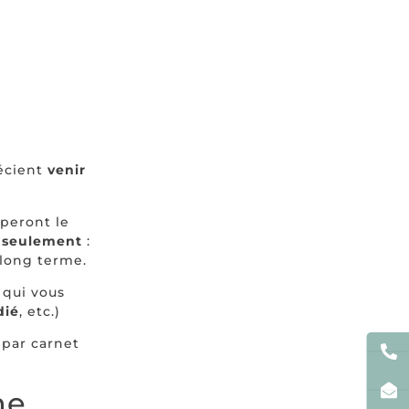
écient
venir
peront le
 seulement
:
 long terme.
qui vous
dié
, etc.)
 par carnet
ne