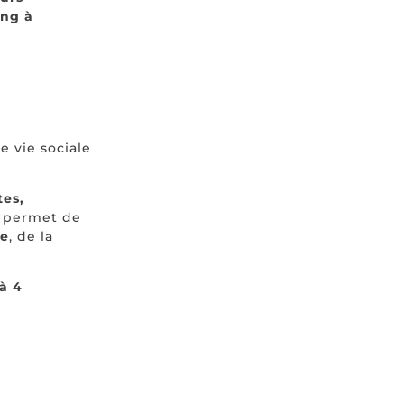
ing à
e vie sociale
tes,
ur permet de
ge
, de la
 à 4