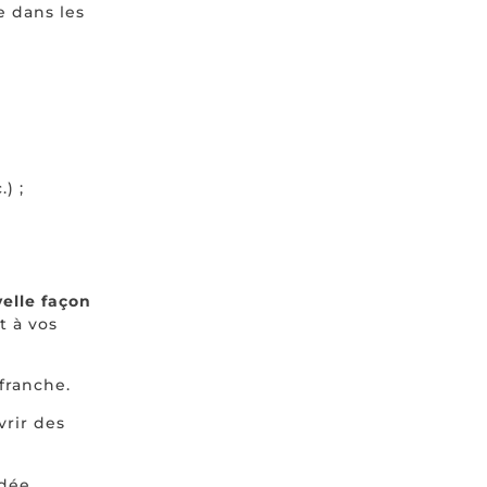
e dans les
) ;
elle façon
t à vos
franche.
vrir des
idée