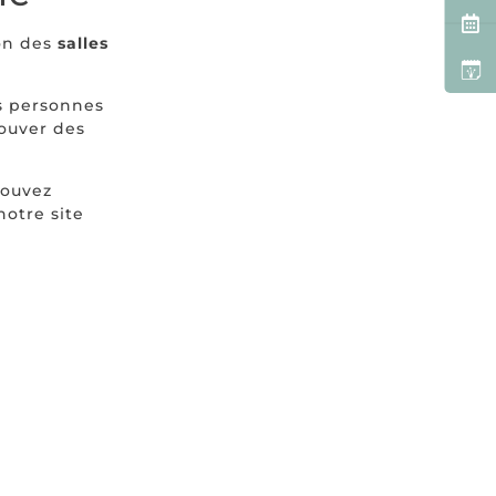
on des
salles
es personnes
rouver des
pouvez
otre site