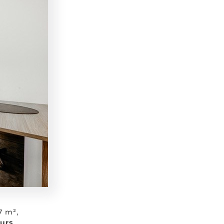
7 m²,
eurs