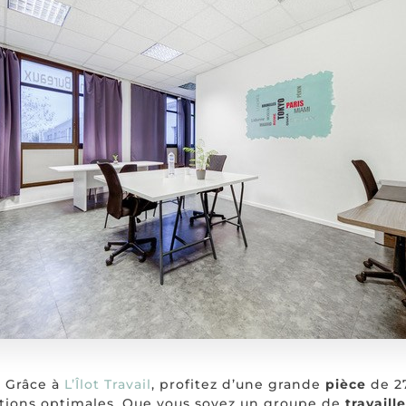
? Grâce à
L’Îlot Travail
, profitez d’une grande
pièce
de 2
tions optimales. Que vous soyez un groupe de
travaill