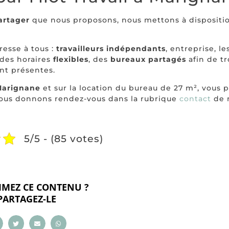
artager
que nous proposons, nous mettons à dispositi
resse à tous :
travailleurs indépendants
, entreprise, l
 des horaires
flexibles
, des
bureaux partagés
afin de t
nt présentes.
 Marignane
et sur la location du bureau de 27 m², vous 
vous donnons rendez-vous dans la rubrique
contact
de n
5/5 - (85 votes)
IMEZ CE CONTENU ?
PARTAGEZ-LE