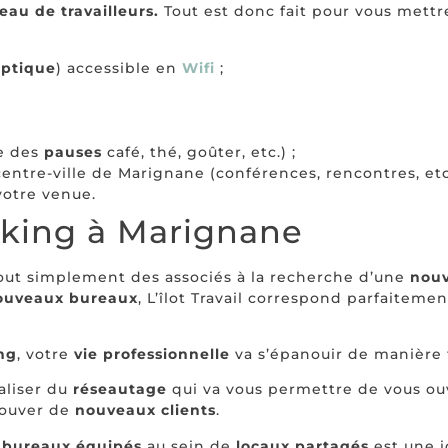
eau de travailleurs.
Tout est donc fait pour vous mettr
optique
) accessible en
Wifi
;
re des
pauses
café, thé, goûter, etc.) ;
ntre-ville de Marignane (conférences, rencontres, etc.
votre venue.
rking à Marignane
tout simplement des associés à la recherche d’une
nouv
uveaux bureaux
, L’îlot Travail correspond parfaitemen
ng
, votre
vie professionnelle
va s’épanouir de manière 
éaliser du
réseautage
qui va vous permettre de vous ou
rouver de
nouveaux clients
.
s
bureaux équipés
au sein de
locaux partagés
est une 