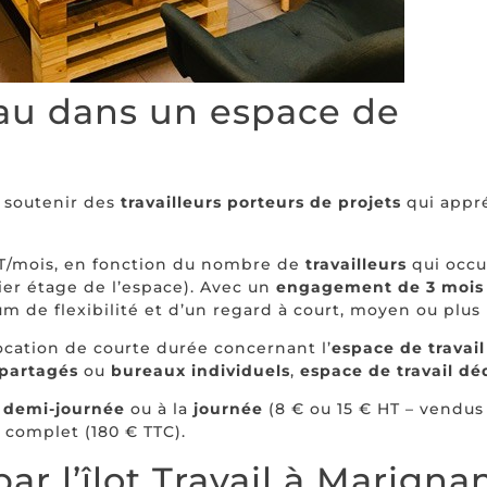
eau dans un espace de
 soutenir des
travailleurs porteurs de projets
qui appr
HT/mois, en fonction du nombre de
travailleurs
qui occu
ier étage de l’espace). Avec un
engagement de 3 mois
 de flexibilité et d’un regard à court, moyen ou plus
 location de courte durée concernant l’
espace de travail
 partagés
ou
bureaux individuels
,
espace de travail dé
a
demi-journée
ou à la
journée
(8 € ou 15 € HT – vendus
complet (180 € TTC).
ar l’îlot Travail à Marigna