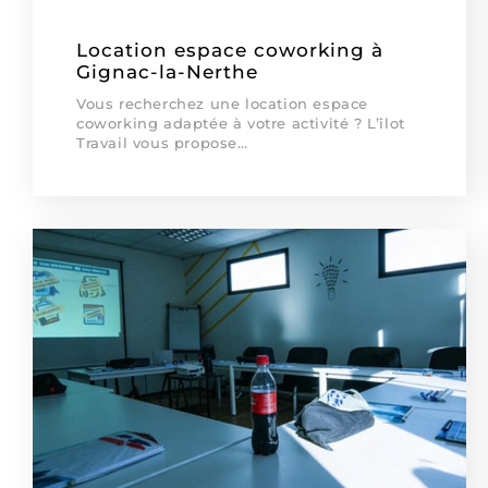
Location espace coworking à
Gignac-la-Nerthe
Vous recherchez une location espace
coworking adaptée à votre activité ? L’îlot
Travail vous propose…