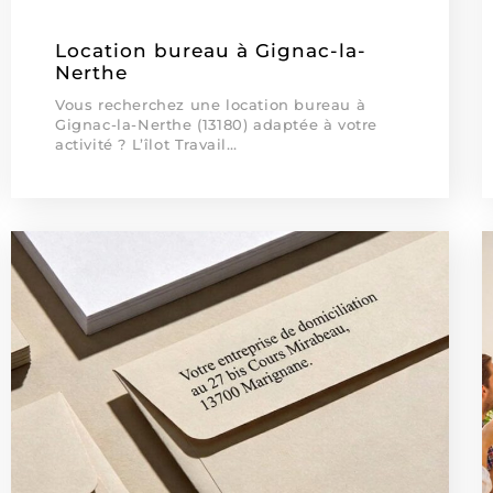
Location bureau à Gignac-la-
Nerthe
Vous recherchez une location bureau à
Gignac-la-Nerthe (13180) adaptée à votre
activité ? L’îlot Travail…