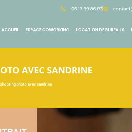
06 17 99 86 03
contact@
ACCUEIL
ESPACE COWORKING
LOCATION DE BUREAUX
OTO AVEC SANDRINE
shooting photo avec sandrine