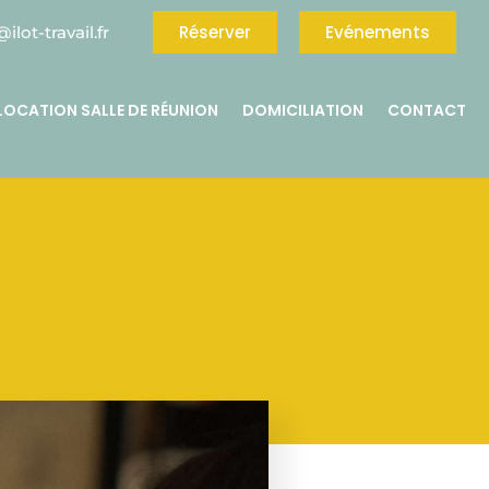
Réserver
Evénements
ilot-travail.fr
LOCATION SALLE DE RÉUNION
DOMICILIATION
CONTACT