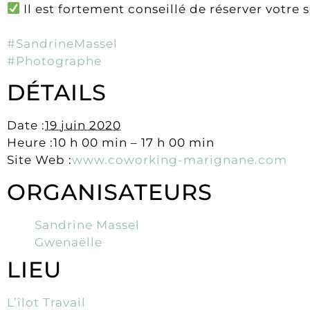
Il est fortement conseillé de réserver votre 
#SandrineMassel
#Photographe
DÉTAILS
Date :
19 juin 2020
Heure :10 h 00 min – 17 h 00 min
Site Web :
www.coworking-marignane.com
ORGANISATEURS
Sandrine Massel
Gwenaëlle
LIEU
L’îlot Travail